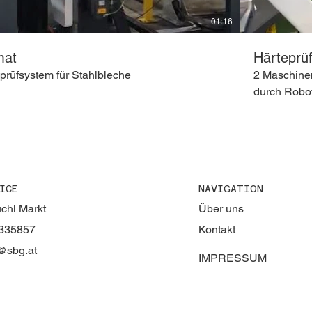
01:16
mat
Härteprü
eprüfsystem für Stahlbleche
2 Maschinen
durch Robot
ICE
NAVIGATION
chl Markt
Über uns
1335857
Kontakt
@sbg.at
IMPRESSUM